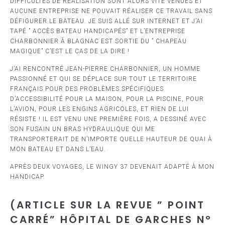
DIFFICULTÉS DE RÉALISATION SONT ALORS VITE VENUES ET
AUCUNE ENTREPRISE NE POUVAIT RÉALISER CE TRAVAIL SANS
DÉFIGURER LE BATEAU. JE SUIS ALLÉ SUR INTERNET ET J’AI
TAPÉ ” ACCÈS BATEAU HANDICAPÉS” ET L’ENTREPRISE
CHARBONNIER À BLAGNAC EST SORTIE DU ” CHAPEAU
MAGIQUE” C’EST LE CAS DE LA DIRE !
J’AI RENCONTRÉ JEAN-PIERRE CHARBONNIER, UN HOMME
PASSIONNÉ ET QUI SE DÉPLACE SUR TOUT LE TERRITOIRE
FRANÇAIS POUR DES PROBLÈMES SPÉCIFIQUES
D’ACCESSIBILITÉ POUR LA MAISON, POUR LA PISCINE, POUR
L’AVION, POUR LES ENGINS AGRICOLES, ET RIEN DE LUI
RÉSISTE ! IL EST VENU UNE PREMIÈRE FOIS, A DESSINÉ AVEC
SON FUSAIN UN BRAS HYDRAULIQUE QUI ME
TRANSPORTERAIT DE N’IMPORTE QUELLE HAUTEUR DE QUAI À
MON BATEAU ET DANS L’EAU.
APRÈS DEUX VOYAGES, LE WINGY 37 DEVENAIT ADAPTÉ À MON
HANDICAP.
(ARTICLE SUR LA REVUE ” POINT
CARRÉ” HÔPITAL DE GARCHES N°