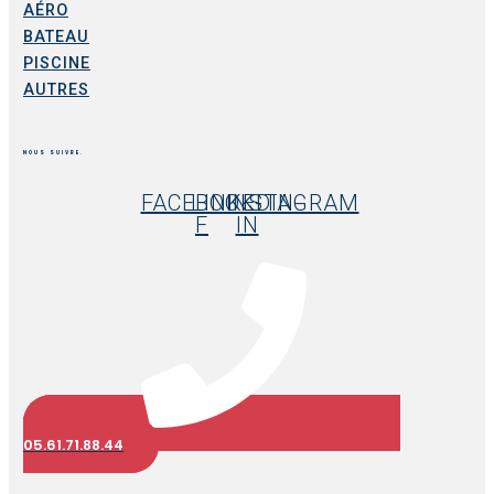
AÉRO
BATEAU
PISCINE
AUTRES
NOUS SUIVRE
.
FACEBOOK-
LINKEDIN-
INSTAGRAM
F
IN
05.61.71.88.44